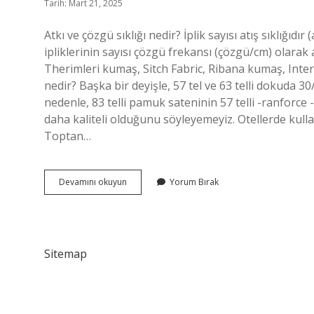
Tarih: Mart 21, 2025
Atkı ve çözgü sıklığı nedir? İplik sayısı atış sıklığı
ipliklerinin sayısı çözgü frekansı (çözgü/cm) olarak a
Therimleri kumaş, Sitch Fabric, Ribana kumaş, Inte
nedir? Başka bir deyişle, 57 tel ve 63 telli dokuda 30/1
nedenle, 83 telli pamuk sateninin 57 telli -ranforce -
daha kaliteli olduğunu söyleyemeyiz. Otellerde kulla
Toptan…
Örgü
Devamını okuyun
Yorum Bırak
Sıklığı
Nedir
Sitemap