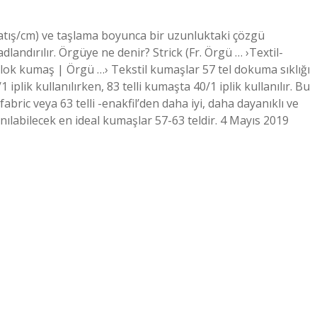
dır (atış/cm) ve taşlama boyunca bir uzunluktaki çözgü
dlandırılır. Örgüye ne denir? Strick (Fr. Örgü … ›Textil-
rlok kumaş | Örgü …› Tekstil kumaşlar 57 tel dokuma sıklığı
 iplik kullanılırken, 83 telli kumaşta 40/1 iplik kullanılır. Bu
fabric veya 63 telli -enakfil’den daha iyi, daha dayanıklı ve
nılabilecek en ideal kumaşlar 57-63 teldir. 4 Mayıs 2019