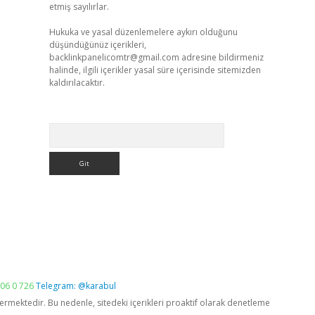
etmiş sayılırlar.
Hukuka ve yasal düzenlemelere aykırı olduğunu
düşündüğünüz içerikleri,
backlinkpanelicomtr@gmail.com
adresine bildirmeniz
halinde, ilgili içerikler yasal süre içerisinde sitemizden
kaldırılacaktır.
Arama
06 0 726
Telegram: @karabul
vermektedir. Bu nedenle, sitedeki içerikleri proaktif olarak denetleme