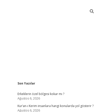
Sidebar
Son Yazılar
vdcasino
Erkeklerin özel bölgesi kokar mı ?
Ağustos 6, 2026
Kur’an-ı Kerim insanlara hangi konularda yol gösterir ?
Ağustos 6, 2026