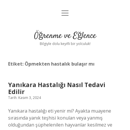
menüyü
Anasayfa
aç
Gizlilik Politikası
Öğrenme ve Eğlence
Yasal Uyarı
Bilgiyle dolu keyifli bir yolculuk!
Hakkımızda
Etiket:
Öpmekten hastalık bulaşır mı
Yanıkara Hastalığı Nasıl Tedavi
Edilir
Tarih: Kasım 3, 2024
Yanıkara hastalığı eti yenir mi? Ayakta muayene
sırasında yanık teşhisi konulan veya yanmış
olduğundan şüphelenilen hayvanlar kesilmez ve