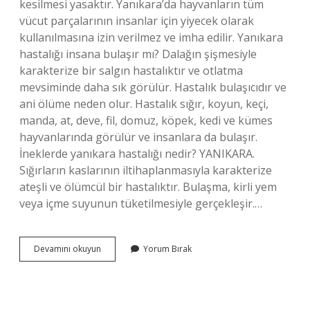
kesilmesi yasaktır. Yanıkara’da hayvanların tüm
vücut parçalarının insanlar için yiyecek olarak
kullanılmasına izin verilmez ve imha edilir. Yanıkara
hastalığı insana bulaşır mı? Dalağın şişmesiyle
karakterize bir salgın hastalıktır ve otlatma
mevsiminde daha sık görülür. Hastalık bulaşıcıdır ve
ani ölüme neden olur. Hastalık sığır, koyun, keçi,
manda, at, deve, fil, domuz, köpek, kedi ve kümes
hayvanlarında görülür ve insanlara da bulaşır.
İneklerde yanıkara hastalığı nedir? YANIKARA.
Sığırların kaslarının iltihaplanmasıyla karakterize
ateşli ve ölümcül bir hastalıktır. Bulaşma, kirli yem
veya içme suyunun tüketilmesiyle gerçekleşir.…
Yanıkara
Devamını okuyun
Yorum Bırak
Hastalığı
Nasıl
Tedavi
Edilir