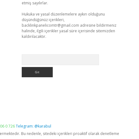
etmiş sayılırlar.
Hukuka ve yasal düzenlemelere aykırı olduğunu
düşündüğünüz içerikleri,
backlinkpanelicomtr@gmail.com
adresine bildirmeniz
halinde, ilgili içerikler yasal süre içerisinde sitemizden
kaldırılacaktır.
Arama
06 0 726
Telegram: @karabul
vermektedir. Bu nedenle, sitedeki içerikleri proaktif olarak denetleme