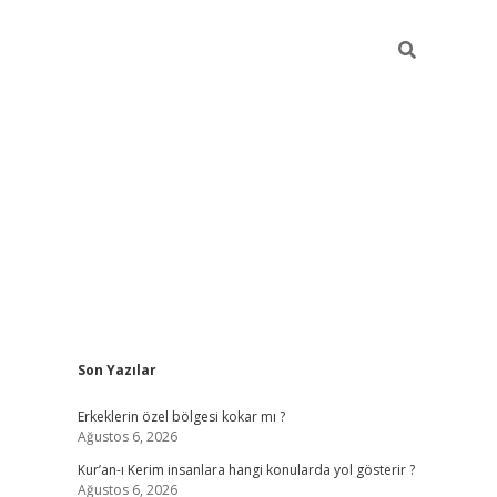
Sidebar
Son Yazılar
vdcasino
Erkeklerin özel bölgesi kokar mı ?
Ağustos 6, 2026
Kur’an-ı Kerim insanlara hangi konularda yol gösterir ?
Ağustos 6, 2026