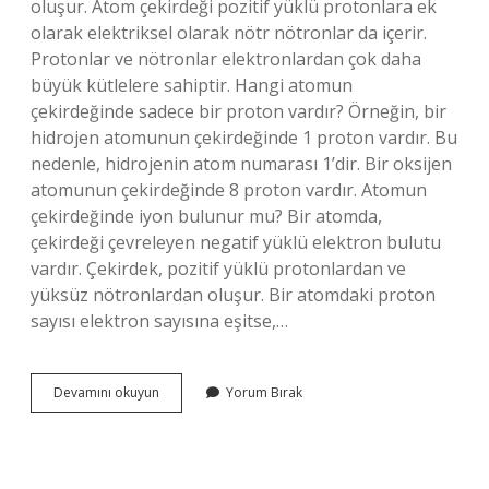
oluşur. Atom çekirdeği pozitif yüklü protonlara ek
olarak elektriksel olarak nötr nötronlar da içerir.
Protonlar ve nötronlar elektronlardan çok daha
büyük kütlelere sahiptir. Hangi atomun
çekirdeğinde sadece bir proton vardır? Örneğin, bir
hidrojen atomunun çekirdeğinde 1 proton vardır. Bu
nedenle, hidrojenin atom numarası 1’dir. Bir oksijen
atomunun çekirdeğinde 8 proton vardır. Atomun
çekirdeğinde iyon bulunur mu? Bir atomda,
çekirdeği çevreleyen negatif yüklü elektron bulutu
vardır. Çekirdek, pozitif yüklü protonlardan ve
yüksüz nötronlardan oluşur. Bir atomdaki proton
sayısı elektron sayısına eşitse,…
Her
Devamını okuyun
Yorum Bırak
Atomun
Çekirdeğinde
Nötron
Var