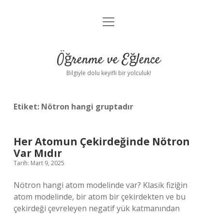
menüyü
Anasayfa
aç
Gizlilik Politikası
Öğrenme ve Eğlence
Yasal Uyarı
Bilgiyle dolu keyifli bir yolculuk!
Hakkımızda
Etiket:
Nötron hangi gruptadır
Her Atomun Çekirdeğinde Nötron
Var Mıdır
Tarih: Mart 9, 2025
Nötron hangi atom modelinde var? Klasik fiziğin
atom modelinde, bir atom bir çekirdekten ve bu
çekirdeği çevreleyen negatif yük katmanından