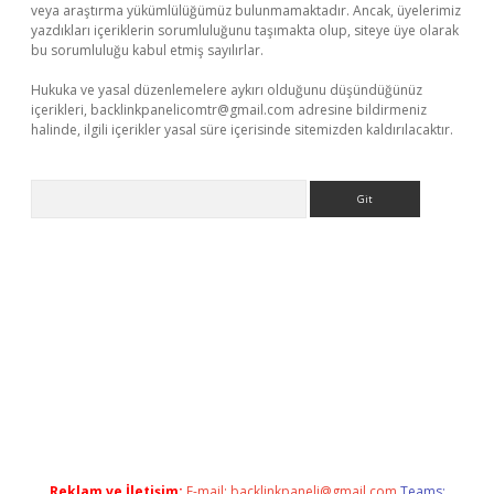
veya araştırma yükümlülüğümüz bulunmamaktadır. Ancak, üyelerimiz
yazdıkları içeriklerin sorumluluğunu taşımakta olup, siteye üye olarak
bu sorumluluğu kabul etmiş sayılırlar.
Hukuka ve yasal düzenlemelere aykırı olduğunu düşündüğünüz
içerikleri,
backlinkpanelicomtr@gmail.com
adresine bildirmeniz
halinde, ilgili içerikler yasal süre içerisinde sitemizden kaldırılacaktır.
Arama
ino
Reklam ve İletişim:
E-mail:
backlinkpaneli@gmail.com
Teams: