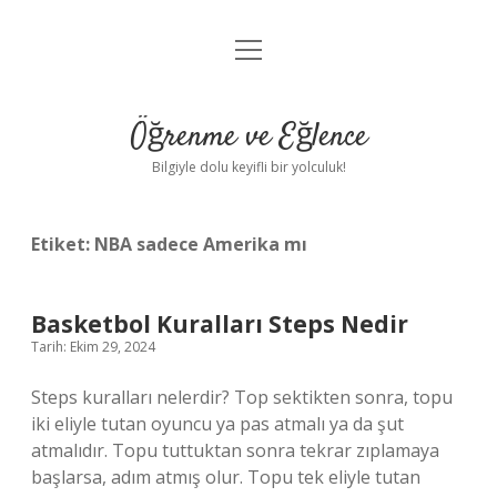
menüyü
Anasayfa
aç
Gizlilik Politikası
Öğrenme ve Eğlence
Yasal Uyarı
Bilgiyle dolu keyifli bir yolculuk!
Hakkımızda
Etiket:
NBA sadece Amerika mı
Basketbol Kuralları Steps Nedir
Tarih: Ekim 29, 2024
Steps kuralları nelerdir? Top sektikten sonra, topu
iki eliyle tutan oyuncu ya pas atmalı ya da şut
atmalıdır. Topu tuttuktan sonra tekrar zıplamaya
başlarsa, adım atmış olur. Topu tek eliyle tutan