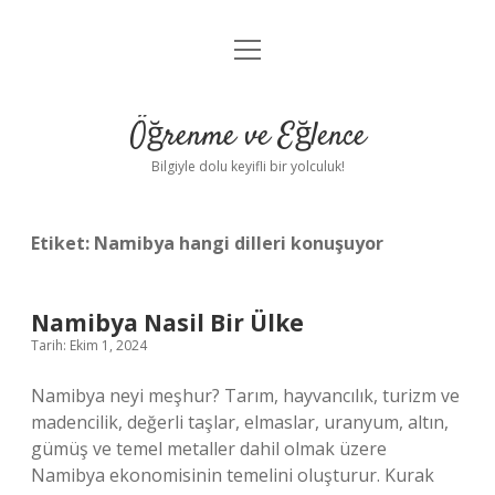
menüyü
Anasayfa
aç
Gizlilik Politikası
Öğrenme ve Eğlence
Yasal Uyarı
Bilgiyle dolu keyifli bir yolculuk!
Hakkımızda
Etiket:
Namibya hangi dilleri konuşuyor
Namibya Nasil Bir Ülke
Tarih: Ekim 1, 2024
Namibya neyi meşhur? Tarım, hayvancılık, turizm ve
madencilik, değerli taşlar, elmaslar, uranyum, altın,
gümüş ve temel metaller dahil olmak üzere
Namibya ekonomisinin temelini oluşturur. Kurak