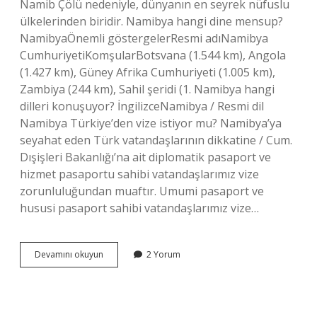
Namib Çölü nedeniyle, dünyanın en seyrek nüfuslu
ülkelerinden biridir. Namibya hangi dine mensup?
NamibyaÖnemli göstergelerResmi adıNamibya
CumhuriyetiKomşularBotsvana (1.544 km), Angola
(1.427 km), Güney Afrika Cumhuriyeti (1.005 km),
Zambiya (244 km), Sahil şeridi (1. Namibya hangi
dilleri konuşuyor? İngilizceNamibya / Resmi dil
Namibya Türkiye’den vize istiyor mu? Namibya’ya
seyahat eden Türk vatandaşlarının dikkatine / Cum.
Dışişleri Bakanlığı’na ait diplomatik pasaport ve
hizmet pasaportu sahibi vatandaşlarımız vize
zorunluluğundan muaftır. Umumi pasaport ve
hususi pasaport sahibi vatandaşlarımız vize…
Namibya
Devamını okuyun
2 Yorum
Nasil
Bir
Ülke