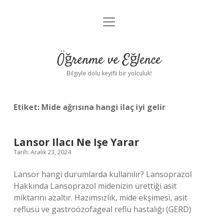
menüyü
Anasayfa
aç
Gizlilik Politikası
Öğrenme ve Eğlence
Yasal Uyarı
Bilgiyle dolu keyifli bir yolculuk!
Hakkımızda
Etiket:
Mide ağrısına hangi ilaç iyi gelir
Lansor Ilacı Ne Işe Yarar
Tarih: Aralık 23, 2024
Lansor hangi durumlarda kullanılır? Lansoprazol
Hakkında Lansoprazol midenizin ürettiği asit
miktarını azaltır. Hazımsızlık, mide ekşimesi, asit
reflüsü ve gastroözofageal reflü hastalığı (GERD)