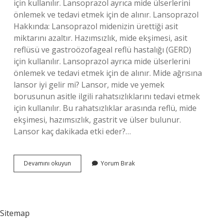
için kullanılır. Lansoprazol ayrıca mide ülserlerini
önlemek ve tedavi etmek için de alınır. Lansoprazol
Hakkında: Lansoprazol midenizin ürettiği asit
miktarını azaltır. Hazımsızlık, mide ekşimesi, asit
reflüsü ve gastroözofageal reflü hastalığı (GERD)
için kullanılır. Lansoprazol ayrıca mide ülserlerini
önlemek ve tedavi etmek için de alınır. Mide ağrısına
lansor iyi gelir mi? Lansor, mide ve yemek
borusunun asitle ilgili rahatsızlıklarını tedavi etmek
için kullanılır. Bu rahatsızlıklar arasında reflü, mide
ekşimesi, hazımsızlık, gastrit ve ülser bulunur.
Lansor kaç dakikada etki eder?…
Lansor
Devamını okuyun
Yorum Bırak
Ilacı
Ne
Işe
Yarar
Sitemap