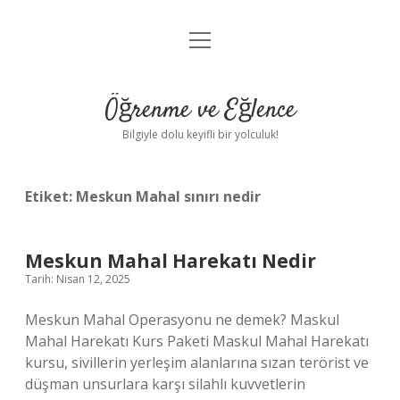
menüyü
Anasayfa
aç
Gizlilik Politikası
Öğrenme ve Eğlence
Yasal Uyarı
Bilgiyle dolu keyifli bir yolculuk!
Hakkımızda
Etiket:
Meskun Mahal sınırı nedir
Meskun Mahal Harekatı Nedir
Tarih: Nisan 12, 2025
Meskun Mahal Operasyonu ne demek? Maskul
Mahal Harekatı Kurs Paketi Maskul Mahal Harekatı
kursu, sivillerin yerleşim alanlarına sızan terörist ve
düşman unsurlara karşı silahlı kuvvetlerin