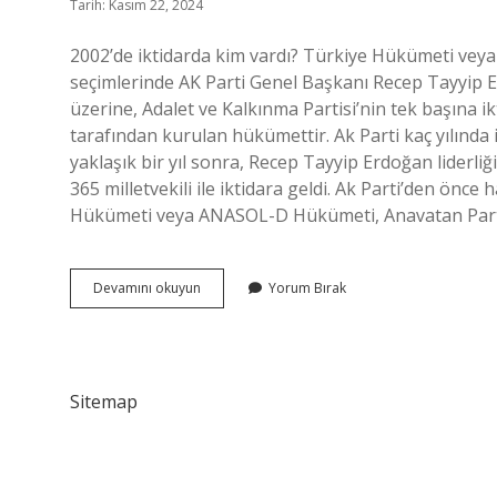
Tarih: Kasım 22, 2024
2002’de iktidarda kim vardı? Türkiye Hükümeti veya 
seçimlerinde AK Parti Genel Başkanı Recep Tayyip E
üzerine, Adalet ve Kalkınma Partisi’nin tek başına i
tarafından kurulan hükümettir. Ak Parti kaç yılında
yaklaşık bir yıl sonra, Recep Tayyip Erdoğan liderli
365 milletvekili ile iktidara geldi. Ak Parti’den önc
Hükümeti veya ANASOL-D Hükümeti, Anavatan Partis
2003
Devamını okuyun
Yorum Bırak
De
Iktidarda
Kim
Vardı
Sitemap