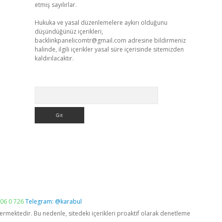
etmiş sayılırlar.
Hukuka ve yasal düzenlemelere aykırı olduğunu
düşündüğünüz içerikleri,
backlinkpanelicomtr@gmail.com
adresine bildirmeniz
halinde, ilgili içerikler yasal süre içerisinde sitemizden
kaldırılacaktır.
Arama
06 0 726
Telegram: @karabul
vermektedir. Bu nedenle, sitedeki içerikleri proaktif olarak denetleme