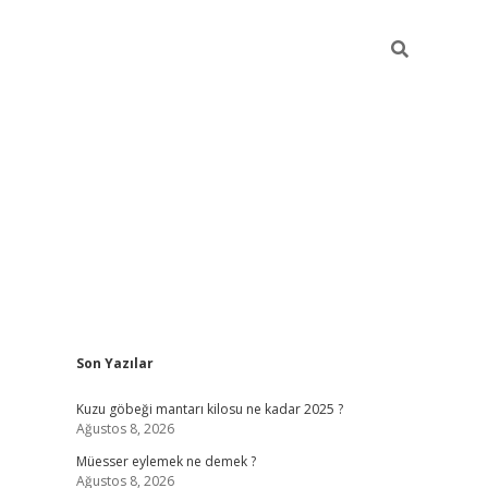
Sidebar
Son Yazılar
vdcasino
Kuzu göbeği mantarı kilosu ne kadar 2025 ?
Ağustos 8, 2026
Müesser eylemek ne demek ?
Ağustos 8, 2026