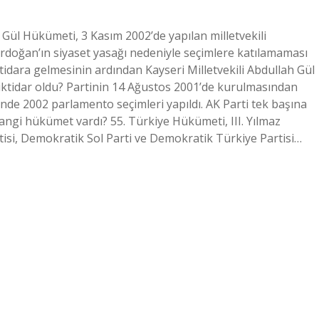
Gül Hükümeti, 3 Kasım 2002’de yapılan milletvekili
rdoğan’ın siyaset yasağı nedeniyle seçimlere katılamaması
ktidara gelmesinin ardından Kayseri Milletvekili Abdullah Gül
 iktidar oldu? Partinin 14 Ağustos 2001’de kurulmasından
ğinde 2002 parlamento seçimleri yapıldı. AK Parti tek başına
e hangi hükümet vardı? 55. Türkiye Hükümeti, III. Yılmaz
i, Demokratik Sol Parti ve Demokratik Türkiye Partisi…