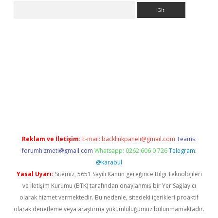
Arama
sino
Reklam ve İletişim:
E-mail:
backlinkpaneli@gmail.com
Teams:
forumhizmeti@gmail.com
Whatsapp: 0262 606 0 726
Telegram:
@karabul
Yasal Uyarı:
Sitemiz, 5651 Sayılı Kanun gereğince Bilgi Teknolojileri
ve İletişim Kurumu (BTK) tarafından onaylanmış bir Yer Sağlayıcı
olarak hizmet vermektedir. Bu nedenle, sitedeki içerikleri proaktif
olarak denetleme veya araştırma yükümlülüğümüz bulunmamaktadır.