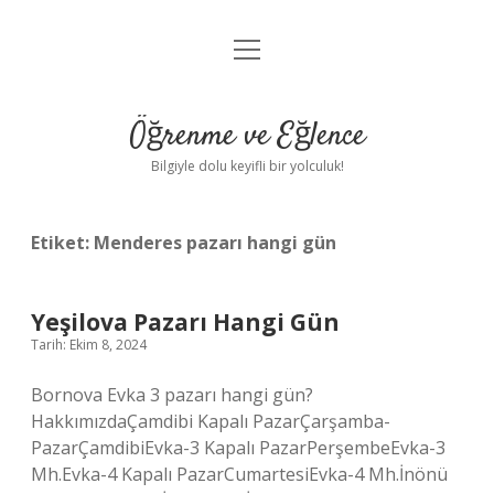
menüyü
Anasayfa
aç
Gizlilik Politikası
Öğrenme ve Eğlence
Yasal Uyarı
Bilgiyle dolu keyifli bir yolculuk!
Hakkımızda
Etiket:
Menderes pazarı hangi gün
Yeşilova Pazarı Hangi Gün
Tarih: Ekim 8, 2024
Bornova Evka 3 pazarı hangi gün?
HakkımızdaÇamdibi Kapalı PazarÇarşamba-
PazarÇamdibiEvka-3 Kapalı PazarPerşembeEvka-3
Mh.Evka-4 Kapalı PazarCumartesiEvka-4 Mh.İnönü