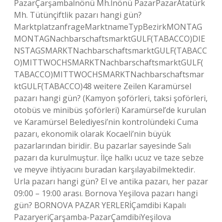
PazarÇarşambaİnönü Mh.İnönü PazarPazarAtatürk
Mh. Tütünçiftlik pazarı hangi gün?
MarktplatzanfrageMarktnameTypBezirkMONTAG
MONTAGNachbarschaftsmarktGULF(TABACCO)DIE
NSTAGSMARKTNachbarschaftsmarktGULF(TABACC
O)MITTWOCHSMARKTNachbarschaftsmarktGULF(
TABACCO)MITTWOCHSMARKTNachbarschaftsmar
ktGULF(TABACCO)48 weitere Zeilen Karamürsel
pazarı hangi gün? (Kamyon şoförleri, taksi şoförleri,
otobüs ve minibüs şoförleri) Karamürsel’de kurulan
ve Karamürsel Belediyesi’nin kontrolündeki Cuma
pazarı, ekonomik olarak Kocaeli’nin büyük
pazarlarından biridir. Bu pazarlar sayesinde Salı
pazarı da kurulmuştur. İlçe halkı ucuz ve taze sebze
ve meyve ihtiyacını buradan karşılayabilmektedir.
Urla pazarı hangi gün? El ve antika pazarı, her pazar
09:00 – 19:00 arası. Bornova Yeşilova pazarı hangi
gün? BORNOVA PAZAR YERLERİÇamdibi Kapalı
PazaryeriÇarşamba-PazarÇamdibiYeşilova