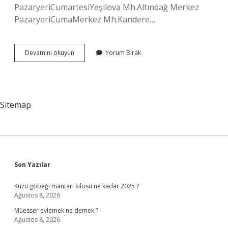
PazaryeriCumartesiYeşilova Mh.Altındağ Merkez
PazaryeriCumaMerkez Mh.Kandere…
Yeşilova
Devamını okuyun
Yorum Bırak
Pazarı
Hangi
Gün
Sitemap
Sidebar
Son Yazılar
Kuzu göbeği mantarı kilosu ne kadar 2025 ?
Ağustos 8, 2026
Müesser eylemek ne demek ?
Ağustos 8, 2026