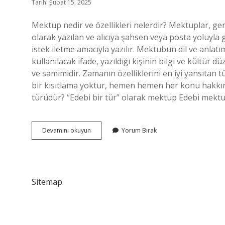
Tarih: Şubat 15, 2025
Mektup nedir ve özellikleri nelerdir? Mektuplar, gen
olarak yazılan ve alıcıya şahsen veya posta yoluyla
istek iletme amacıyla yazılır. Mektubun dil ve anlatı
kullanılacak ifade, yazıldığı kişinin bilgi ve kültür
ve samimidir. Zamanın özelliklerini en iyi yansıtan t
bir kısıtlama yoktur, hemen hemen her konu hakkın
türüdür? “Edebi bir tür” olarak mektup Edebi mektu
Mektup
Devamını okuyun
Yorum Bırak
Nedir
Özellikleri
Nelerdir
Sitemap