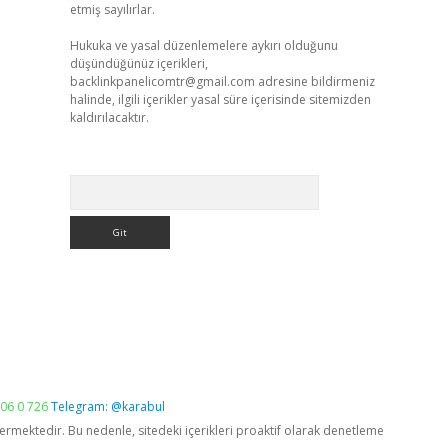
etmiş sayılırlar.
Hukuka ve yasal düzenlemelere aykırı olduğunu
düşündüğünüz içerikleri,
backlinkpanelicomtr@gmail.com
adresine bildirmeniz
halinde, ilgili içerikler yasal süre içerisinde sitemizden
kaldırılacaktır.
Arama
06 0 726
Telegram: @karabul
vermektedir. Bu nedenle, sitedeki içerikleri proaktif olarak denetleme