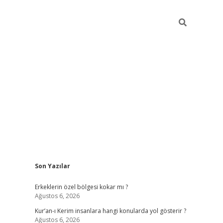
Sidebar
Son Yazılar
vdcasino
Erkeklerin özel bölgesi kokar mı ?
Ağustos 6, 2026
Kur’an-ı Kerim insanlara hangi konularda yol gösterir ?
Ağustos 6, 2026