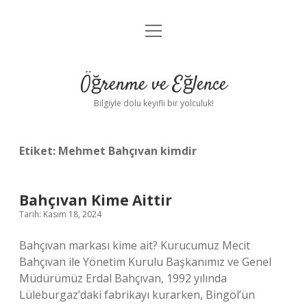
menüyü
Anasayfa
aç
Gizlilik Politikası
Öğrenme ve Eğlence
Yasal Uyarı
Bilgiyle dolu keyifli bir yolculuk!
Hakkımızda
Etiket:
Mehmet Bahçıvan kimdir
Bahçıvan Kime Aittir
Tarih: Kasım 18, 2024
Bahçıvan markası kime ait? Kurucumuz Mecit
Bahçıvan ile Yönetim Kurulu Başkanımız ve Genel
Müdürümüz Erdal Bahçıvan, 1992 yılında
Lüleburgaz’daki fabrikayı kurarken, Bingöl’ün