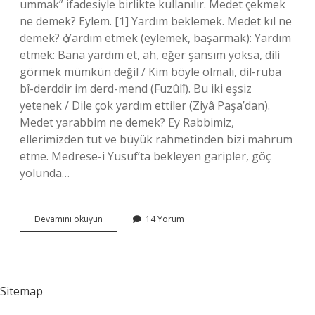
ummak” ifadesiyle birlikte kullanılır. Medet çekmek
ne demek? Eylem. [1] Yardım beklemek. Medet kıl ne
demek? ѻ Yardım etmek (eylemek, başarmak): Yardım
etmek: Bana yardım et, ah, eğer şansım yoksa, dili
görmek mümkün değil / Kim böyle olmalı, dil-ruba
bî-derddir im derd-mend (Fuzûlî). Bu iki eşsiz
yetenek / Dile çok yardım ettiler (Ziyâ Paşa’dan).
Medet yarabbim ne demek? Ey Rabbimiz,
ellerimizden tut ve büyük rahmetinden bizi mahrum
etme. Medrese-i Yusuf’ta bekleyen garipler, göç
yolunda…
Ya
Devamını okuyun
14 Yorum
Medet
Ne
Anlama
Gelir
Sitemap