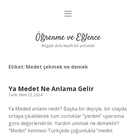
menüyü
Anasayfa
aç
Gizlilik Politikası
Öğrenme ve Eğlence
Yasal Uyarı
Bilgiyle dolu keyifli bir yolculuk!
Hakkımızda
Etiket:
Medet çekmek ne demek
Ya Medet Ne Anlama Gelir
Tarih: Ekim 22, 2024
Ya Meded anlamı nedir? Başka bir deyişle, bir olayda
ortaya çıkabilecek tüm zorluklar “yardım” uyarısına
göre değerlendirilir. Yardım ummak ne demektir?
“Medet” kelimesi Türkçede çoğunlukla “medet