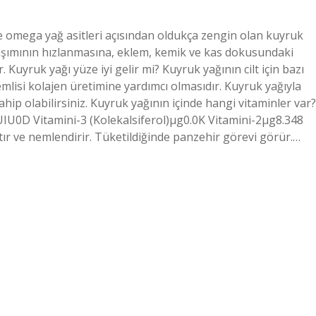
ve omega yağ asitleri açısından oldukça zengin olan kuyruk
olaşımının hızlanmasına, eklem, kemik ve kas dokusundaki
r. Kuyruk yağı yüze iyi gelir mi? Kuyruk yağının cilt için bazı
mlisi kolajen üretimine yardımcı olmasıdır. Kuyruk yağıyla
p olabilirsiniz. Kuyruk yağının içinde hangi vitaminler var?
IU0D Vitamini-3 (Kolekalsiferol)µg0.0K Vitamini-2µg8.348
tır ve nemlendirir. Tüketildiğinde panzehir görevi görür.…