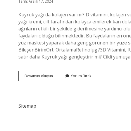
Tarih: Aralık 17, 2024
Kuyruk yağı da kolajen var mı? D vitamini, kolajen 
yağı kremi, cilt tarafından kolayca emilerek kan d
ağrıların etkili bir şekilde giderilmesine yardımcı olu
faydaları olduğu bilinmektedir. Bu faydaların en öne
yüz maskesi yaparak daha genç görünen bir yüze sahi
BileşenBirimOrt. OrtalamaRetinolµg73D Vitamini, IU
satır daha Kuyruk yağı gençleştirir mi? Cildi yumuşa
Kuyruk
Devamını okuyun
Yorum Bırak
Yağında
Kolajen
Var
Mı
Sitemap