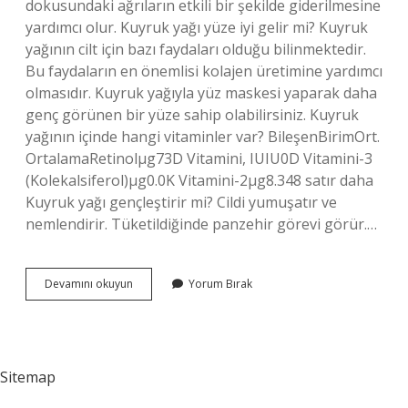
dokusundaki ağrıların etkili bir şekilde giderilmesine
yardımcı olur. Kuyruk yağı yüze iyi gelir mi? Kuyruk
yağının cilt için bazı faydaları olduğu bilinmektedir.
Bu faydaların en önemlisi kolajen üretimine yardımcı
olmasıdır. Kuyruk yağıyla yüz maskesi yaparak daha
genç görünen bir yüze sahip olabilirsiniz. Kuyruk
yağının içinde hangi vitaminler var? BileşenBirimOrt.
OrtalamaRetinolµg73D Vitamini, IUIU0D Vitamini-3
(Kolekalsiferol)µg0.0K Vitamini-2µg8.348 satır daha
Kuyruk yağı gençleştirir mi? Cildi yumuşatır ve
nemlendirir. Tüketildiğinde panzehir görevi görür.…
Kuyruk
Devamını okuyun
Yorum Bırak
Yağında
Kolajen
Var
Mı
Sitemap