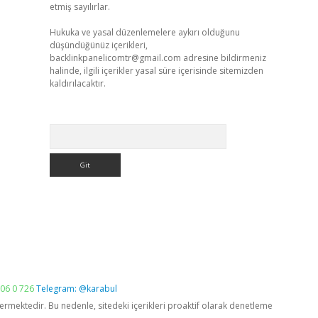
etmiş sayılırlar.
Hukuka ve yasal düzenlemelere aykırı olduğunu
düşündüğünüz içerikleri,
backlinkpanelicomtr@gmail.com
adresine bildirmeniz
halinde, ilgili içerikler yasal süre içerisinde sitemizden
kaldırılacaktır.
Arama
06 0 726
Telegram: @karabul
vermektedir. Bu nedenle, sitedeki içerikleri proaktif olarak denetleme