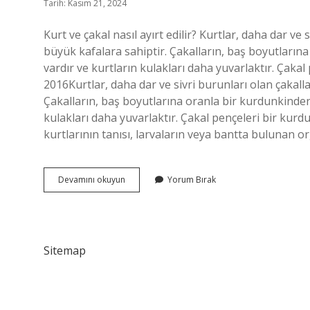
Tarih: Kasım 21, 2024
Kurt ve çakal nasıl ayırt edilir? Kurtlar, daha dar v
büyük kafalara sahiptir. Çakalların, baş boyutların
vardır ve kurtların kulakları daha yuvarlaktır. Çak
2016Kurtlar, daha dar ve sivri burunları olan çakal
Çakalların, baş boyutlarına oranla bir kurdunkinden 
kulakları daha yuvarlaktır. Çakal pençeleri bir kurd
kurtlarının tanısı, larvaların veya bantta bulunan
Kurt
Devamını okuyun
Yorum Bırak
Nasıl
Ayırt
Edilir
Sitemap