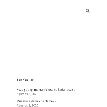
Sidebar
Son Yazılar
vdcasino
Kuzu göbeği mantarı kilosu ne kadar 2025 ?
Ağustos 8, 2026
Müesser eylemek ne demek ?
Ağustos 8, 2026