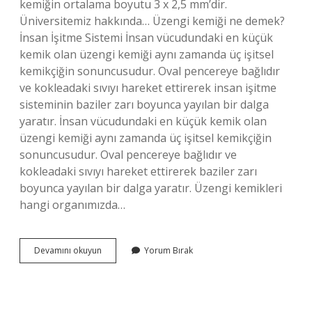
kemiğin ortalama boyutu 3 x 2,5 mm’dir.
Üniversitemiz hakkında… Üzengi kemiği ne demek?
İnsan İşitme Sistemi İnsan vücudundaki en küçük
kemik olan üzengi kemiği aynı zamanda üç işitsel
kemikçiğin sonuncusudur. Oval pencereye bağlıdır
ve kokleadaki sıvıyı hareket ettirerek insan işitme
sisteminin baziler zarı boyunca yayılan bir dalga
yaratır. İnsan vücudundaki en küçük kemik olan
üzengi kemiği aynı zamanda üç işitsel kemikçiğin
sonuncusudur. Oval pencereye bağlıdır ve
kokleadaki sıvıyı hareket ettirerek baziler zarı
boyunca yayılan bir dalga yaratır. Üzengi kemikleri
hangi organımızda…
Üzengi
Devamını okuyun
Yorum Bırak
Kemiği
Neresi