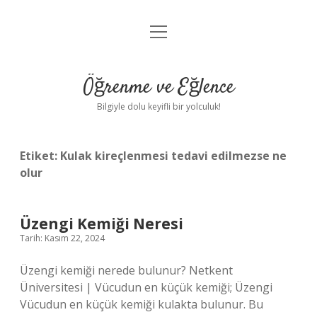
menüyü
Anasayfa
aç
Gizlilik Politikası
Öğrenme ve Eğlence
Yasal Uyarı
Bilgiyle dolu keyifli bir yolculuk!
Hakkımızda
Etiket:
Kulak kireçlenmesi tedavi edilmezse ne
olur
Üzengi Kemiği Neresi
Tarih: Kasım 22, 2024
Üzengi kemiği nerede bulunur? Netkent
Üniversitesi | Vücudun en küçük kemiği; Üzengi
Vücudun en küçük kemiği kulakta bulunur. Bu