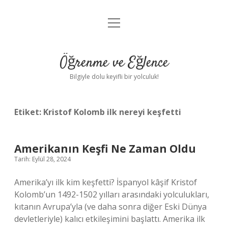
menüyü
Anasayfa
aç
Gizlilik Politikası
Öğrenme ve Eğlence
Yasal Uyarı
Bilgiyle dolu keyifli bir yolculuk!
Hakkımızda
Etiket:
Kristof Kolomb ilk nereyi keşfetti
Amerikanın Keşfi Ne Zaman Oldu
Tarih: Eylül 28, 2024
Amerika’yı ilk kim keşfetti? İspanyol kâşif Kristof
Kolomb’un 1492-1502 yılları arasındaki yolculukları,
kıtanın Avrupa’yla (ve daha sonra diğer Eski Dünya
devletleriyle) kalıcı etkileşimini başlattı. Amerika ilk