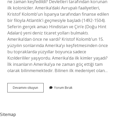
ne zaman keşfedildi? Devletleri tarafından korunan
ilk koloniciler. Amerika’daki Avrupalı ​​faaliyetleri,
Kristof Kolomb’un İspanya tarafından finanse edilen
bir filoyla Atlantik’i geçmesiyle başladı (1492-1504).
Seferin gerçek amacı Hindistan ve Çin’e (Doğu Hint
Adaları) yeni deniz ticaret yolları bulmaktı.
Amerika’dan önce ne vardı? Kristof Kolomb’un 15.
yüzyılın sonlarında Amerika’yı keşfetmesinden önce
bu topraklarda yüzyıllar boyunca sadece
Kızılderililer yaşıyordu. Amerika’da ilk kimler yaşadı?
İlk insanların Amerika’ya ne zaman göç ettiği tam
olarak bilinmemektedir. Bilinen ilk medeniyet olan…
Amerikanın
Devamını okuyun
Yorum Bırak
Keşfi
Ne
Zaman
Oldu
Sitemap