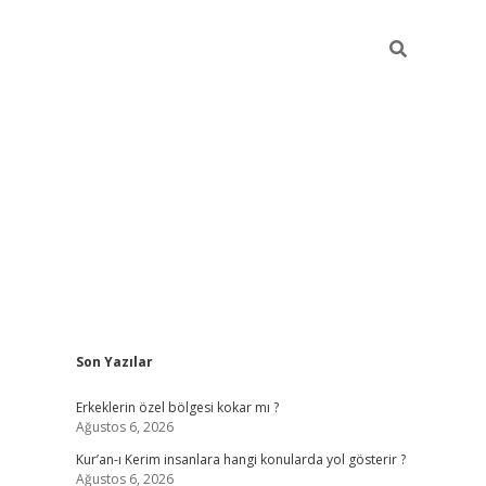
Sidebar
Son Yazılar
vdcasino
Erkeklerin özel bölgesi kokar mı ?
Ağustos 6, 2026
Kur’an-ı Kerim insanlara hangi konularda yol gösterir ?
Ağustos 6, 2026