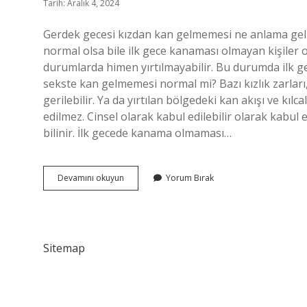
Tarih: Aralık 4, 2024
Gerdek gecesi kızdan kan gelmemesi ne anlama gelir? 
normal olsa bile ilk gece kanaması olmayan kişiler o
durumlarda himen yırtılmayabilir. Bu durumda ilk 
sekste kan gelmemesi normal mi? Bazı kızlık zarları
gerilebilir. Ya da yırtılan bölgedeki kan akışı ve kıl
edilmez. Cinsel olarak kabul edilebilir olarak kabul
bilinir. İlk gecede kanama olmaması…
Gerdek
Devamını okuyun
Yorum Bırak
Gecesi
Kızdan
Kan
Gelmezse
Ne
Sitemap
Olur