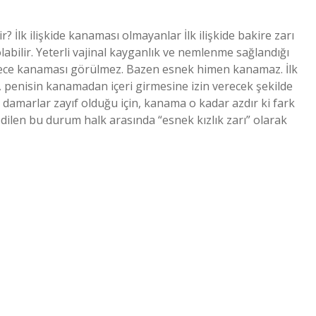
İlk ilişkide kanaması olmayanlar İlk ilişkide bakire zarı
labilir. Yeterli vajinal kayganlık ve nemlenme sağlandığı
gece kanaması görülmez. Bazen esnek himen kanamaz. İlk
, penisin kanamadan içeri girmesine izin verecek şekilde
cal damarlar zayıf olduğu için, kanama o kadar azdır ki fark
 edilen bu durum halk arasında “esnek kızlık zarı” olarak