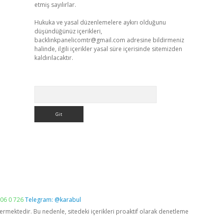
etmiş sayılırlar.
Hukuka ve yasal düzenlemelere aykırı olduğunu
düşündüğünüz içerikleri,
backlinkpanelicomtr@gmail.com
adresine bildirmeniz
halinde, ilgili içerikler yasal süre içerisinde sitemizden
kaldırılacaktır.
Arama
06 0 726
Telegram: @karabul
vermektedir. Bu nedenle, sitedeki içerikleri proaktif olarak denetleme