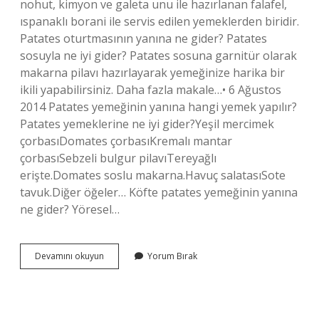
nohut, kimyon ve galeta unu ile hazırlanan falafel,
ıspanaklı borani ile servis edilen yemeklerden biridir.
Patates oturtmasının yanına ne gider? Patates
sosuyla ne iyi gider? Patates sosuna garnitür olarak
makarna pilavı hazırlayarak yemeğinize harika bir
ikili yapabilirsiniz. Daha fazla makale…• 6 Ağustos
2014 Patates yemeğinin yanına hangi yemek yapılır?
Patates yemeklerine ne iyi gider?Yeşil mercimek
çorbasıDomates çorbasıKremalı mantar
çorbasıSebzeli bulgur pilavıTereyağlı
erişte.Domates soslu makarna.Havuç salatasıSote
tavuk.Diğer öğeler… Köfte patates yemeğinin yanına
ne gider? Yöresel…
Patates
Devamını okuyun
Yorum Bırak
Borani
Yanına
Ne
Gider