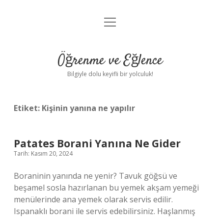
menüyü
Anasayfa
aç
Gizlilik Politikası
Öğrenme ve Eğlence
Yasal Uyarı
Bilgiyle dolu keyifli bir yolculuk!
Hakkımızda
Etiket:
Kişinin yanına ne yapılır
Patates Borani Yanına Ne Gider
Tarih: Kasım 20, 2024
Boraninin yanında ne yenir? Tavuk göğsü ve
beşamel sosla hazırlanan bu yemek akşam yemeği
menülerinde ana yemek olarak servis edilir.
Ispanaklı borani ile servis edebilirsiniz. Haşlanmış