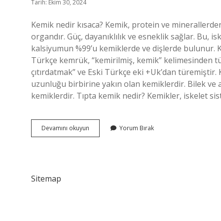
Tarih: Ekim 30, 2024
Kemik nedir kısaca? Kemik, protein ve minerallerde
organdır. Güç, dayanıklılık ve esneklik sağlar. Bu, 
kalsiyumun %99’u kemiklerde ve dişlerde bulunur. Ke
Türkçe kemrük, “kemirilmiş, kemik” kelimesinden tür
çıtırdatmak” ve Eski Türkçe eki +Uk’dan türemiştir.
uzunluğu birbirine yakın olan kemiklerdir. Bilek ve
kemiklerdir. Tıpta kemik nedir? Kemikler, iskelet s
Kemik
Devamını okuyun
Yorum Bırak
Anlamı
Nedir
Kısaca
Sitemap