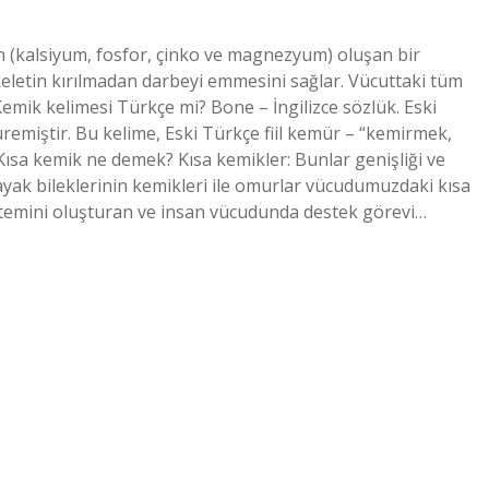
n (kalsiyum, fosfor, çinko ve magnezyum) oluşan bir
iskeletin kırılmadan darbeyi emmesini sağlar. Vücuttaki tüm
mik kelimesi Türkçe mi? Bone – İngilizce sözlük. Eski
emiştir. Bu kelime, Eski Türkçe fiil kemür – “kemirmek,
 Kısa kemik ne demek? Kısa kemikler: Bunlar genişliği ve
 ayak bileklerinin kemikleri ile omurlar vücudumuzdaki kısa
istemini oluşturan ve insan vücudunda destek görevi…