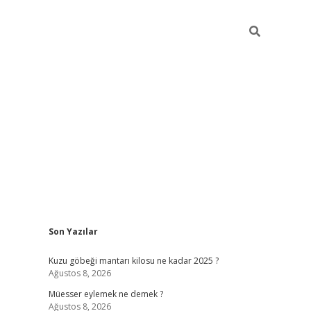
Sidebar
Son Yazılar
vdcasino
Kuzu göbeği mantarı kilosu ne kadar 2025 ?
Ağustos 8, 2026
Müesser eylemek ne demek ?
Ağustos 8, 2026