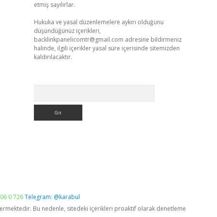
etmiş sayılırlar.
Hukuka ve yasal düzenlemelere aykırı olduğunu
düşündüğünüz içerikleri,
backlinkpanelicomtr@gmail.com
adresine bildirmeniz
halinde, ilgili içerikler yasal süre içerisinde sitemizden
kaldırılacaktır.
Arama
06 0 726
Telegram: @karabul
vermektedir. Bu nedenle, sitedeki içerikleri proaktif olarak denetleme