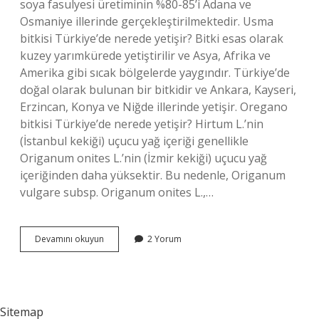
soya fasulyesi üretiminin %80-85’i Adana ve
Osmaniye illerinde gerçekleştirilmektedir. Usma
bitkisi Türkiye’de nerede yetişir? Bitki esas olarak
kuzey yarımkürede yetiştirilir ve Asya, Afrika ve
Amerika gibi sıcak bölgelerde yaygındır. Türkiye’de
doğal olarak bulunan bir bitkidir ve Ankara, Kayseri,
Erzincan, Konya ve Niğde illerinde yetişir. Oregano
bitkisi Türkiye’de nerede yetişir? Hirtum L.’nin
(İstanbul kekiği) uçucu yağ içeriği genellikle
Origanum onites L.’nin (İzmir kekiği) uçucu yağ
içeriğinden daha yüksektir. Bu nedenle, Origanum
vulgare subsp. Origanum onites L.,…
Osma
Devamını okuyun
2 Yorum
Otu
Türkiyede
Nerede
Yetişir
Sitemap