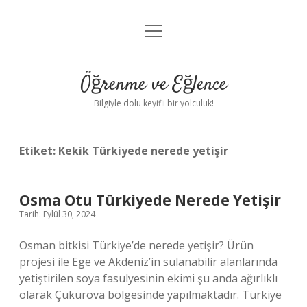
menüyü
Anasayfa
aç
Gizlilik Politikası
Öğrenme ve Eğlence
Yasal Uyarı
Bilgiyle dolu keyifli bir yolculuk!
Hakkımızda
Etiket:
Kekik Türkiyede nerede yetişir
Osma Otu Türkiyede Nerede Yetişir
Tarih: Eylül 30, 2024
Osman bitkisi Türkiye’de nerede yetişir? Ürün
projesi ile Ege ve Akdeniz’in sulanabilir alanlarında
yetiştirilen soya fasulyesinin ekimi şu anda ağırlıklı
olarak Çukurova bölgesinde yapılmaktadır. Türkiye