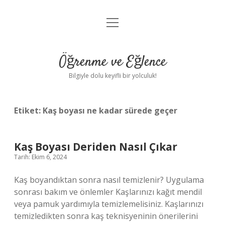
menüyü
Anasayfa
aç
Gizlilik Politikası
Öğrenme ve Eğlence
Yasal Uyarı
Bilgiyle dolu keyifli bir yolculuk!
Hakkımızda
Etiket:
Kaş boyası ne kadar sürede geçer
Kaş Boyası Deriden Nasıl Çıkar
Tarih: Ekim 6, 2024
Kaş boyandıktan sonra nasıl temizlenir? Uygulama
sonrası bakım ve önlemler Kaşlarınızı kağıt mendil
veya pamuk yardımıyla temizlemelisiniz. Kaşlarınızı
temizledikten sonra kaş teknisyeninin önerilerini