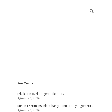
Sidebar
Son Yazılar
vdcasino
Erkeklerin özel bölgesi kokar mı ?
Ağustos 6, 2026
Kur’an-ı Kerim insanlara hangi konularda yol gösterir ?
Ağustos 6, 2026