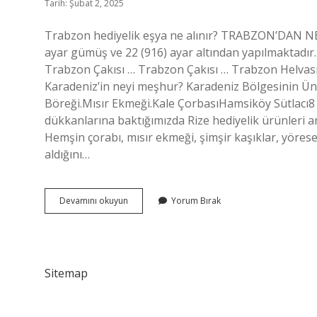
Tarih: Şubat 2, 2025
Trabzon hediyelik eşya ne alınır? TRABZON’DAN 
ayar gümüş ve 22 (916) ayar altından yapılmaktadı
Trabzon Çakısı … Trabzon Çakısı … Trabzon Helvas
Karadeniz’in neyi meşhur? Karadeniz Bölgesinin Ün
Böreği.Mısır Ekmeği.Kale ÇorbasıHamsiköy Sütlacı8 Ar
dükkanlarına baktığımızda Rize hediyelik ürünleri ara
Hemşin çorabı, mısır ekmeği, şimşir kaşıklar, yörese
aldığını…
Karadenizin
Devamını okuyun
Yorum Bırak
Neyi
Meşhur
Hediyelik
Sitemap