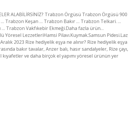
NELER ALABİLİRSİNİZ? Trabzon Örgüsü Trabzon Örgüsü 900
r. … Trabzon Keşan … Trabzon Bakır … Trabzon Telkari. …
ı … Trabzon Vakfıkebir Ekmeği.Daha fazla ürün…
lü Yöresel LezzetleriHamsi Pilavı.Kuymak.Samsun Pidesi.Laz
alık 2023 Rize hediyelik eşya ne alınır? Rize hediyelik eşya
sında bakır tavalar, Anzer balı, hasır sandalyeler, Rize çayı,
l kıyafetler ve daha birçok el yapımı yöresel ürünün yer