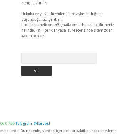
etmiş sayılırlar.
Hukuka ve yasal düzenlemelere aykırı olduğunu
düşündüğünüz içerikleri,
backlinkpanelicomtr@gmail.com
adresine bildirmeniz
halinde, ilgili içerikler yasal süre içerisinde sitemizden
kaldırılacaktır.
Arama
06 0 726
Telegram: @karabul
vermektedir. Bu nedenle, sitedeki içerikleri proaktif olarak denetleme