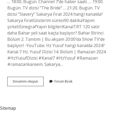
… 18:00. Bugün. Channel 7’de haber saati. … 19:00.
Bugün. TV dizisi “The Bride” … 21:20. Bugün. TV
dizisi “Slavery” Sakarya Fırat 2024 hangi kanalda?
Sakarya FıratGösterim süresi90 dakikaYapım
şirketiSinegrafYayın bilgileriKanalTRT 120 satır
daha Bahar yeli saat kaçta başlıyor? Bahar Birinci
Bölüm 2. Tanıtım | Bu akşam 20:00’da Show TV’de
başlıyor! -YouTube. Hz Yusuf hangi kanalda 2024?
Kanal 7 Hz. Yusuf Dizisi 14. Bölüm | Ramazan 2024
#HzYusufDizisi #Kanal7 #HzYusuf #Ramazan
#ramazankareem. Sakarya…
Bu
Devamını okuyun
Yorum Bırak
Akşam
Kanal
7
De
Sakarya
Sitemap
Fırat
Dizisi