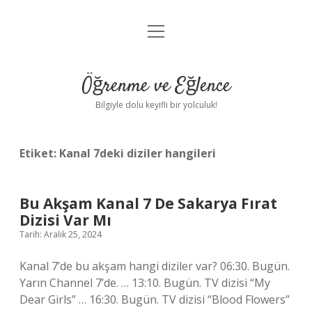
menüyü
Anasayfa
aç
Gizlilik Politikası
Öğrenme ve Eğlence
Yasal Uyarı
Bilgiyle dolu keyifli bir yolculuk!
Hakkımızda
Etiket:
Kanal 7deki diziler hangileri
Bu Akşam Kanal 7 De Sakarya Fırat
Dizisi Var Mı
Tarih: Aralık 25, 2024
Kanal 7’de bu akşam hangi diziler var? 06:30. Bugün.
Yarın Channel 7’de. … 13:10. Bugün. TV dizisi “My
Dear Girls” … 16:30. Bugün. TV dizisi “Blood Flowers”