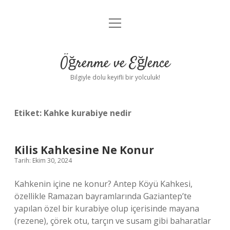
menüyü
Anasayfa
aç
Gizlilik Politikası
Öğrenme ve Eğlence
Yasal Uyarı
Bilgiyle dolu keyifli bir yolculuk!
Hakkımızda
Etiket:
Kahke kurabiye nedir
Kilis Kahkesine Ne Konur
Tarih: Ekim 30, 2024
Kahkenin içine ne konur? Antep Köyü Kahkesi,
özellikle Ramazan bayramlarında Gaziantep’te
yapılan özel bir kurabiye olup içerisinde mayana
(rezene), çörek otu, tarçın ve susam gibi baharatlar