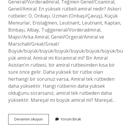
General/Vorderadmiral, Teğmen Genel/Coamiral,
Genel/Amiral. En yüksek rütbeli amiral nedir? Askeri
rütbeler; O, Onbaşı, Uzman (Onbaşı/Çavuş), Küçük
Memurlar, Enstağmen, Leutnant, Leutnant, Kaptan,
Binbaşı, Albay, Tuğgeneral/Vorderadmiral,
Major/Arka Amiral, Genel/Orgeral/Amiral ve
Marschall/Great/Great/
Büyük/büyük/büyük/büyük/büyük/büyük/büyük/bü
yük amiral. Amiral mi Koramiral mi? Bir Amiral
Asistan’ın rütbesi, bir amiral rütbesinden kısa bir
süre önce gelir. Daha yüksek bir rütbe olan
herhangi bir sorunuz varsa, Amiral tek rütbeden
daha yüksektir. Hangi rütbenin daha yüksek
olduğunu sorarsanız, amiral tek rütbeden daha
yüksektir. Mareşal mi büyük amiral mi? Mareşal…
Amiral
Devamını okuyun
Yorum Bırak
Den
Sonra