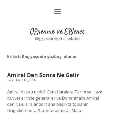
menüyü
Anasayfa
aç
Gizlilik Politikası
Öğrenme ve Eğlence
Yasal Uyarı
Bilgiyle dolu keyifli bir yolculuk!
Hakkımızda
Etiket:
Kaç yaşında yüzbaşı olunur
Amiral Den Sonra Ne Gelir
Tarih: Mart 13, 2025
Amiralin üstü nedir? Genel sıralara Tarım ve Hava
Kuvvetleri’nde generaller ve Donanmada Amiral
denir. Bu sıralar dört ana başlıkta toplanır:
Brigadiereneral/Counteradmiral, Major