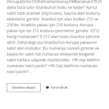
(Avrupa)İzmir232Kahramanmaraş344Karabük37024
daha fazla satır İstanbul’un kodu ne kadar? Ayrıca
sabit hattı aramak istiyorsanız, başına alan kodunu
eklemeniz gerekir. İstanbul için alan kodları 212 ve
216’dır. Anadolu yakası için 216 kodunu, Avrupa
yakası için ise 212 kodunu çevirmeniz gerekir. 0212
hangi numaradır? 0 212 alan kodu İstanbul şehrine
aittir. Daha doğrusu İstanbul’un Avrupa yakasının
sabit alan kodudur. Bu numarayı sürekli girerek ve
başka bir sabit hat numarası ekleyerek bölgesel
sabit hatlara ulaşmak mümkündür. +90 cep telefon
numarası nasıl yazılır? +90 Cep telefonu numarası
nasıl yazılır?…
Istanbul
Devamını okuyun
Yorum Bırak
Telefon
Kodu
Kaç