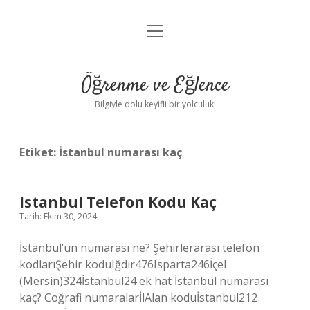
menüyü
Anasayfa
aç
Gizlilik Politikası
Öğrenme ve Eğlence
Yasal Uyarı
Bilgiyle dolu keyifli bir yolculuk!
Hakkımızda
Etiket:
İstanbul numarası kaç
Istanbul Telefon Kodu Kaç
Tarih: Ekim 30, 2024
İstanbul’un numarası ne? Şehirlerarası telefon
kodlarıŞehir koduIğdır476Isparta246İçel
(Mersin)324İstanbul24 ek hat İstanbul numarası
kaç? Coğrafi numaralarİlAlan koduİstanbul212