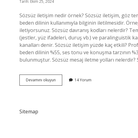
Tarih: Ekim 25, 2024
Sözsüz iletişim nedir örnek? Sözsüz iletişim, göz tem
beden dilinin kullanımıyla bilginin iletilmesidir. Ör
iletiyorsunuz. Sözsüz davranış kodları nelerdir? Tem
(jestler, yüz ifadeleri, duruş vb.) ve paralinguistik k
kanalları denir. Sözsüz iletişim yüzde kaç etkili? P
beden dilinin %55, ses tonu ve konuşma tarzının %38
bulunmuştur. Sözsüz mesaj iletme yolları nelerdir? Sö
Sözsüz
Devamını okuyun
14 Yorum
Gösterge
Nedir
Sitemap