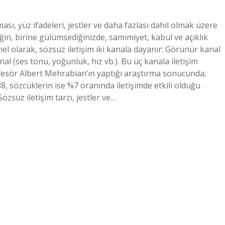
ası, yüz ifadeleri, jestler ve daha fazlası dahil olmak üzere
neğin, birine gülümsediğinizde, samimiyet, kabul ve açıklık
el olarak, sözsüz iletişim iki kanala dayanır: Görünür kanal
anal (ses tonu, yoğunluk, hız vb.). Bu üç kanala iletişim
rofesör Albert Mehrabian’ın yaptığı araştırma sonucunda;
, sözcüklerin ise %7 oranında iletişimde etkili olduğu
zsüz iletişim tarzı, jestler ve…