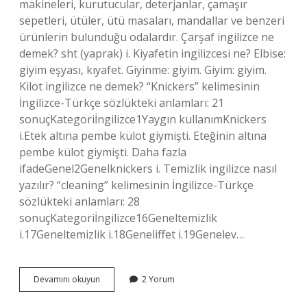
makineleri, kurutucular, deterjanlar, çamaşır
sepetleri, ütüler, ütü masaları, mandallar ve benzeri
ürünlerin bulunduğu odalardır. Çarşaf ingilizce ne
demek? sht (yaprak) i. Kiyafetin ingilizcesi ne? Elbise:
giyim eşyası, kıyafet. Giyinme: giyim. Giyim: giyim.
Kilot ingilizce ne demek? “Knickers” kelimesinin
İngilizce-Türkçe sözlükteki anlamları: 21
sonuçKategoriİngilizce1Yaygın kullanımKnickers
i.Etek altına pembe külot giymişti. Eteğinin altına
pembe külot giymişti. Daha fazla
ifadeGenel2Genelknickers i. Temizlik ingilizce nasıl
yazılır? “cleaning” kelimesinin İngilizce-Türkçe
sözlükteki anlamları: 28
sonuçKategoriİngilizce16Geneltemizlik
i.17Geneltemizlik i.18Geneliffet i.19Genelev…
Camasirlik
Devamını okuyun
2 Yorum
Ingilizce
Ne