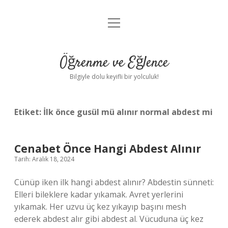
menüyü
Anasayfa
aç
Gizlilik Politikası
Öğrenme ve Eğlence
Yasal Uyarı
Bilgiyle dolu keyifli bir yolculuk!
Hakkımızda
Etiket:
İlk önce gusül mü alınır normal abdest mi
Cenabet Önce Hangi Abdest Alınır
Tarih: Aralık 18, 2024
Cünüp iken ilk hangi abdest alınır? Abdestin sünneti:
Elleri bileklere kadar yıkamak. Avret yerlerini
yıkamak. Her uzvu üç kez yıkayıp başını mesh
ederek abdest alır gibi abdest al. Vücuduna üç kez