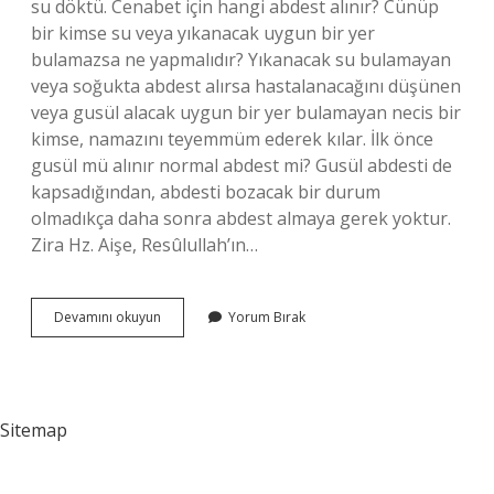
su döktü. Cenabet için hangi abdest alınır? Cünüp
bir kimse su veya yıkanacak uygun bir yer
bulamazsa ne yapmalıdır? Yıkanacak su bulamayan
veya soğukta abdest alırsa hastalanacağını düşünen
veya gusül alacak uygun bir yer bulamayan necis bir
kimse, namazını teyemmüm ederek kılar. İlk önce
gusül mü alınır normal abdest mi? Gusül abdesti de
kapsadığından, abdesti bozacak bir durum
olmadıkça daha sonra abdest almaya gerek yoktur.
Zira Hz. Aişe, Resûlullah’ın…
Cenabet
Devamını okuyun
Yorum Bırak
Önce
Hangi
Abdest
Alınır
Sitemap