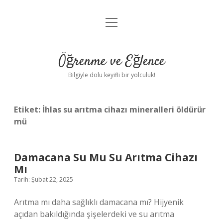
menüyü
Anasayfa
aç
Gizlilik Politikası
Öğrenme ve Eğlence
Yasal Uyarı
Bilgiyle dolu keyifli bir yolculuk!
Hakkımızda
Etiket:
İhlas su arıtma cihazı mineralleri öldürür
mü
Damacana Su Mu Su Arıtma Cihazı
Mı
Tarih: Şubat 22, 2025
Arıtma mı daha sağlıklı damacana mı? Hijyenik
açıdan bakıldığında şişelerdeki ve su arıtma