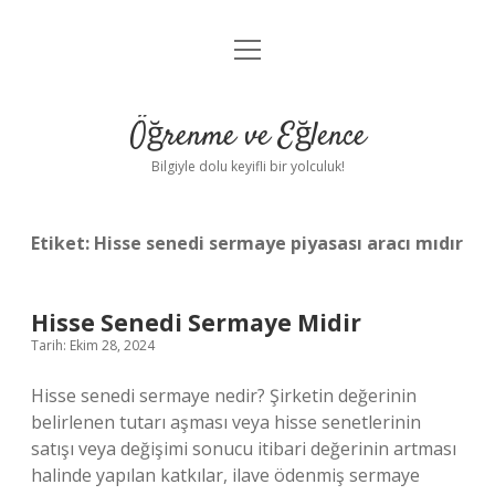
menüyü
Anasayfa
aç
Gizlilik Politikası
Öğrenme ve Eğlence
Yasal Uyarı
Bilgiyle dolu keyifli bir yolculuk!
Hakkımızda
Etiket:
Hisse senedi sermaye piyasası aracı mıdır
Hisse Senedi Sermaye Midir
Tarih: Ekim 28, 2024
Hisse senedi sermaye nedir? Şirketin değerinin
belirlenen tutarı aşması veya hisse senetlerinin
satışı veya değişimi sonucu itibari değerinin artması
halinde yapılan katkılar, ilave ödenmiş sermaye