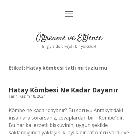
menüyü
Anasayfa
aç
Gizlilik Politikası
Öğrenme ve Eğlence
Yasal Uyarı
Bilgiyle dolu keyifli bir yolculuk!
Hakkımızda
Etiket:
Hatay kömbesi tatlı mı tuzlu mu
Hatay Kömbesi Ne Kadar Dayanır
Tarih: Kasım 18, 2024
Kömbe ne kadar dayanır? Bu soruyu Antakya’daki
insanlara sorarsanız, cevaplardan biri “Kömbe”dir.
Bu harika lezzetli bisküvinin, uygun şekilde
saklandığında yaklaşık iki aylık bir raf ömrü vardır ve