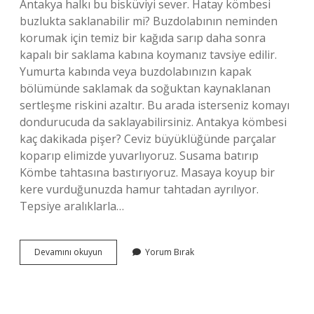
Antakya halkı bu bisküviyi sever. Hatay kömbesi
buzlukta saklanabilir mi? Buzdolabının neminden
korumak için temiz bir kağıda sarıp daha sonra
kapalı bir saklama kabına koymanız tavsiye edilir.
Yumurta kabında veya buzdolabınızın kapak
bölümünde saklamak da soğuktan kaynaklanan
sertleşme riskini azaltır. Bu arada isterseniz komayı
dondurucuda da saklayabilirsiniz. Antakya kömbesi
kaç dakikada pişer? Ceviz büyüklüğünde parçalar
koparıp elimizde yuvarlıyoruz. Susama batırıp
Kömbe tahtasına bastırıyoruz. Masaya koyup bir
kere vurduğunuzda hamur tahtadan ayrılıyor.
Tepsiye aralıklarla…
Hatay
Devamını okuyun
Yorum Bırak
Kömbesi
Ne
Kadar
Dayanır