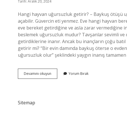
Tarih: Aralık 20, 2024
Hangi hayvan uğursuzluk getirir? – Baykuş ötüşü uğ
açabilir. Güvercin eti yenmez. Eve hangi hayvan bere
eve bereket getirdiğine ve asla zarar vermediğine i
beslemek uğursuzluk mudur? Tavşanlar sevimli ve o
getirdiklerine inanır. Ancak bu inançların çoğu batıl
getirir mi? “Bir evin damında baykuş öterse o evde
uğursuzluk olur” şeklindeki yaygın inanış tamame
Hangi
Devamını okuyun
Yorum Bırak
Hayvan
Eve
Uğursuzluk
Getirir
Sitemap