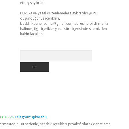
etmiş sayılırlar.
Hukuka ve yasal düzenlemelere aykırı olduğunu
düşündüğünüz içerikleri,
backlinkpanelicomtr@gmail.com
adresine bildirmeniz
halinde, ilgili içerikler yasal süre içerisinde sitemizden
kaldırılacaktır.
Arama
06 0 726
Telegram: @karabul
vermektedir. Bu nedenle, sitedeki içerikleri proaktif olarak denetleme