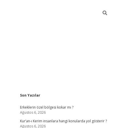
Sidebar
Son Yazılar
vdcasino
Erkeklerin özel bölgesi kokar mı ?
Ağustos 6, 2026
Kur’an-ı Kerim insanlara hangi konularda yol gösterir ?
Ağustos 6, 2026