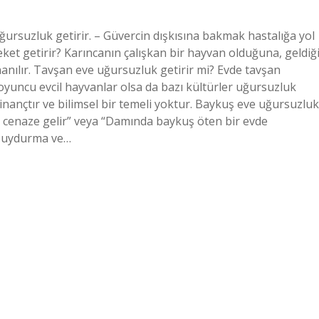
ursuzluk getirir. – Güvercin dışkısına bakmak hastalığa yol
ket getirir? Karıncanın çalışkan bir hayvan olduğuna, geldiğ
nanılır. Tavşan eve uğursuzluk getirir mi? Evde tavşan
yuncu evcil hayvanlar olsa da bazı kültürler uğursuzluk
 inançtır ve bilimsel bir temeli yoktur. Baykuş eve uğursuzluk
n cenaze gelir” veya “Damında baykuş öten bir evde
n uydurma ve…