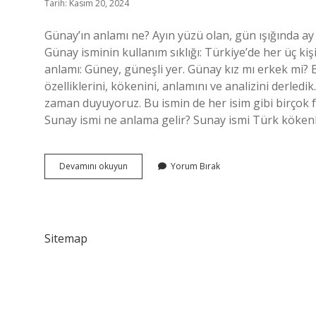
Tarih: Kasım 20, 2024
Günay’ın anlamı ne? Ayın yüzü olan, gün ışığında ay
Günay isminin kullanım sıklığı: Türkiye’de her üç 
anlamı: Güney, güneşli yer. Günay kız mı erkek mi? Bu
özelliklerini, kökenini, anlamını ve analizini derled
zaman duyuyoruz. Bu ismin de her isim gibi birçok fark
Sunay ismi ne anlama gelir? Sunay ismi Türk kökenli
Günay
Devamını okuyun
Yorum Bırak
Ne
Anlamına
Gelir
Sitemap