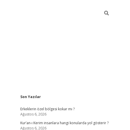
Sidebar
Son Yazılar
vdcasino
Erkeklerin özel bölgesi kokar mı ?
Ağustos 6, 2026
Kur’an-ı Kerim insanlara hangi konularda yol gösterir ?
Ağustos 6, 2026