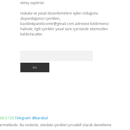
etmiş sayılırlar.
Hukuka ve yasal düzenlemelere aykırı olduğunu
düşündüğünüz içerikleri,
backlinkpanelicomtr@gmail.com
adresine bildirmeniz
halinde, ilgili içerikler yasal süre içerisinde sitemizden
kaldırılacaktır.
Arama
06 0 726
Telegram: @karabul
vermektedir. Bu nedenle, sitedeki içerikleri proaktif olarak denetleme