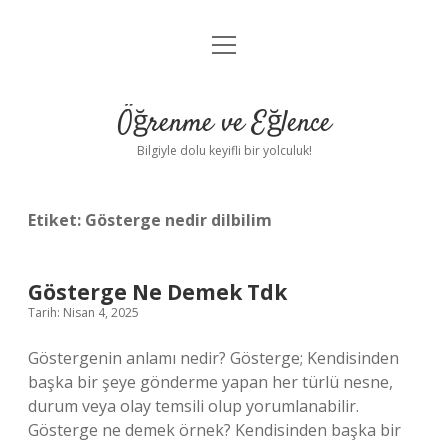
menüyü
Anasayfa
aç
Gizlilik Politikası
Öğrenme ve Eğlence
Yasal Uyarı
Bilgiyle dolu keyifli bir yolculuk!
Hakkımızda
Etiket:
Gösterge nedir dilbilim
Gösterge Ne Demek Tdk
Tarih: Nisan 4, 2025
Göstergenin anlamı nedir? Gösterge; Kendisinden
başka bir şeye gönderme yapan her türlü nesne,
durum veya olay temsili olup yorumlanabilir.
Gösterge ne demek örnek? Kendisinden başka bir