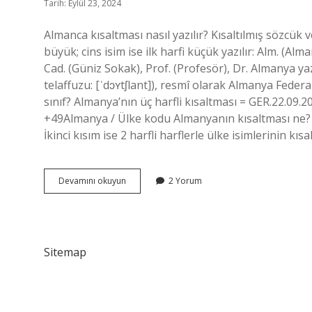
Tarih: Eylül 23, 2024
Almanca kısaltması nasıl yazılır? Kısaltılmış sözcük 
büyük; cins isim ise ilk harfi küçük yazılır: Alm. (Al
Cad. (Güniz Sokak), Prof. (Profesör), Dr. Almanya y
telaffuzu: [ˈdɔʏtʃlant]), resmî olarak Almanya Feder
sınıf? Almanya’nın üç harfli kısaltması = GER.22.09.
+49Almanya / Ülke kodu Almanyanın kısaltması ne? 
İkinci kısım ise 2 harfli harflerle ülke isimlerinin kısal
Almanya
Devamını okuyun
2 Yorum
Kısaltması
Nasıl
Yazılır
Sitemap