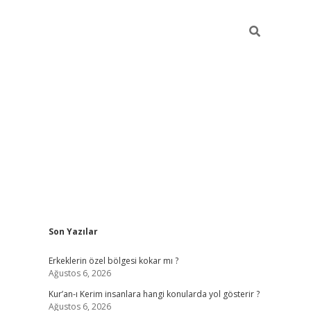
Sidebar
Son Yazılar
vdcasino
Erkeklerin özel bölgesi kokar mı ?
Ağustos 6, 2026
Kur’an-ı Kerim insanlara hangi konularda yol gösterir ?
Ağustos 6, 2026