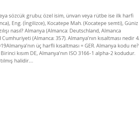
veya sözcük grubu; özel isim, ünvan veya rütbe ise ilk harfi
manca), Eng. (İngilizce), Kocatepe Mah. (Kocatepe semti), Güniz
azılışı nasıl? Almanya (Almanca: Deutschland, Almanca
al Cumhuriyeti (Almanca: 357). Almanya’nın kısaltması nedir 4.
2019Almanya’nın üç harfli kısaltması = GER. Almanya kodu ne?
Birinci kısım DE, Almanya’nın ISO 3166-1 alpha-2 kodudur.
tılmış halidir.…