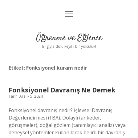
menüyü
Anasayfa
aç
Gizlilik Politikası
Öğrenme ve Eğlence
Yasal Uyarı
Bilgiyle dolu keyifli bir yolculuk!
Hakkımızda
Etiket:
Fonksiyonel kuram nedir
Fonksiyonel Davranış Ne Demek
Tarih: Aralık 5, 2024
Fonksiyonel davranış nedir? İşlevsel Davranış
Değerlendirmesi (FBA): Dolaylı (anketler,
görüşmeler), doğal gözlem (tanımlayıcı analiz) veya
deneysel yöntemler kullanılarak belirli bir davranış