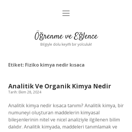
menüyü
Anasayfa
aç
Gizlilik Politikası
Öğrenme ve Eğlence
Yasal Uyarı
Bilgiyle dolu keyifli bir yolculuk!
Hakkımızda
Etiket:
Fiziko kimya nedir kısaca
Analitik Ve Organik Kimya Nedir
Tarih: Ekim 28, 2024
Analitik kimya nedir kısaca tanımı? Analitik kimya, bir
numuneyi oluşturan maddelerin kimyasal
bileşenlerinin nitel ve nicel analiziyle ilgilenen bilim
dalıdır. Analitik kimyada, maddeleri tanımlamak ve