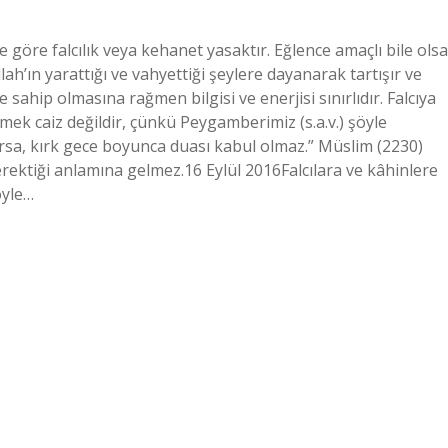
öre falcılık veya kehanet yasaktır. Eğlence amaçlı bile olsa
ah’ın yarattığı ve vahyettiği şeylere dayanarak tartışır ve
iye sahip olmasına rağmen bilgisi ve enerjisi sınırlıdır. Falcıya
mek caiz değildir, çünkü Peygamberimiz (s.a.v.) şöyle
arsa, kırk gece boyunca duası kabul olmaz.” Müslim (2230)
erektiği anlamına gelmez.16 Eylül 2016Falcılara ve kâhinlere
öyle…