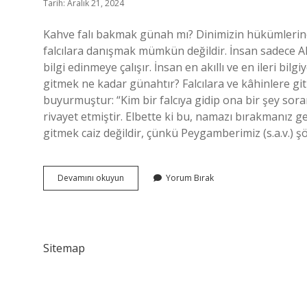
Tarih: Aralık 21, 2024
Kahve falı bakmak günah mı? Dinimizin hükümlerine g
falcılara danışmak mümkün değildir. İnsan sadece All
bilgi edinmeye çalışır. İnsan en akıllı ve en ileri bilg
gitmek ne kadar günahtır? Falcılara ve kâhinlere git
buyurmuştur: “Kim bir falcıya gidip ona bir şey sor
rivayet etmiştir. Elbette ki bu, namazı bırakmanız g
gitmek caiz değildir, çünkü Peygamberimiz (s.a.v.) ş
Kahve
Devamını okuyun
Yorum Bırak
Falı
Ne
Kadar
Günah
Sitemap