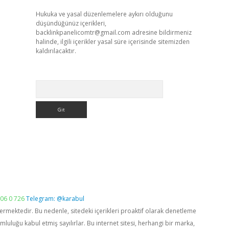
Hukuka ve yasal düzenlemelere aykırı olduğunu
düşündüğünüz içerikleri,
backlinkpanelicomtr@gmail.com
adresine bildirmeniz
halinde, ilgili içerikler yasal süre içerisinde sitemizden
kaldırılacaktır.
Arama
06 0 726
Telegram: @karabul
vermektedir. Bu nedenle, sitedeki içerikleri proaktif olarak denetleme
luğu kabul etmiş sayılırlar. Bu internet sitesi, herhangi bir marka,