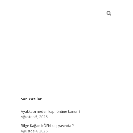
Sidebar
Son Yazılar
vdcasino
Ayakkabı neden kapı önüne konur ?
Ağustos 5, 2026
Bilge Kağan KÖFN kaç yaşında ?
Ağustos 4, 2026