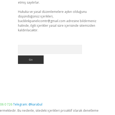
etmiş sayılırlar.
Hukuka ve yasal düzenlemelere aykırı olduğunu
düşündüğünüz içerikleri,
backlinkpanelicomtr@gmail.com
adresine bildirmeniz
halinde, ilgili içerikler yasal süre içerisinde sitemizden
kaldırılacaktır.
Arama
06 0 726
Telegram: @karabul
vermektedir. Bu nedenle, sitedeki içerikleri proaktif olarak denetleme