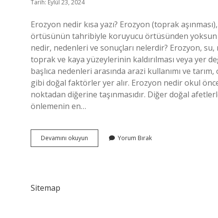
Tarih: Eylül 23, 2024
Erozyon nedir kısa yazı? Erozyon (toprak aşınması),
örtüsünün tahribiyle koruyucu örtüsünden yoksun 
nedir, nedenleri ve sonuçları nelerdir? Erozyon, su
toprak ve kaya yüzeylerinin kaldırılması veya yer d
başlıca nedenleri arasında arazi kullanımı ve tarım, 
gibi doğal faktörler yer alır. Erozyon nedir okul ön
noktadan diğerine taşınmasıdır. Diğer doğal afetlerl
önlemenin en…
Erozyon
Devamını okuyun
Yorum Bırak
Nedir
3
Sınıf
Sitemap