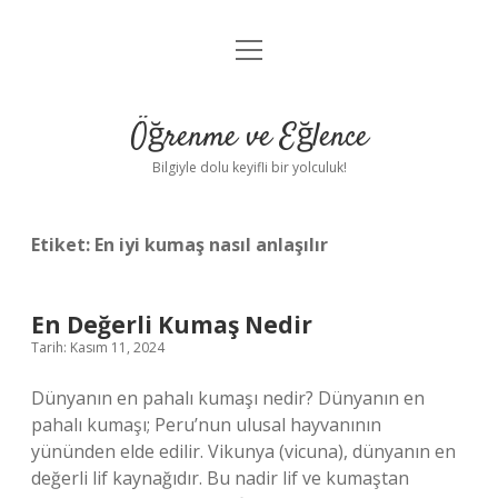
menüyü
Anasayfa
aç
Gizlilik Politikası
Öğrenme ve Eğlence
Yasal Uyarı
Bilgiyle dolu keyifli bir yolculuk!
Hakkımızda
Etiket:
En iyi kumaş nasıl anlaşılır
En Değerli Kumaş Nedir
Tarih: Kasım 11, 2024
Dünyanın en pahalı kumaşı nedir? Dünyanın en
pahalı kumaşı; Peru’nun ulusal hayvanının
yününden elde edilir. Vikunya (vicuna), dünyanın en
değerli lif kaynağıdır. Bu nadir lif ve kumaştan