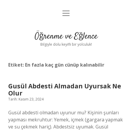
menüyü
Anasayfa
aç
Gizlilik Politikası
Öğrenme ve Eğlence
Yasal Uyarı
Bilgiyle dolu keyifli bir yolculuk!
Hakkımızda
Etiket:
En fazla kaç gün cünüp kalınabilir
Gusül Abdesti Almadan Uyursak Ne
Olur
Tarih: Kasım 23, 2024
Gusül abdesti olmadan uyunur mu? Kişinin şunları
yapması mekruhtur: Yemek, içmek (gargara yapmak
ve su çekmek hariç). Abdestsiz uyumak. Gusül