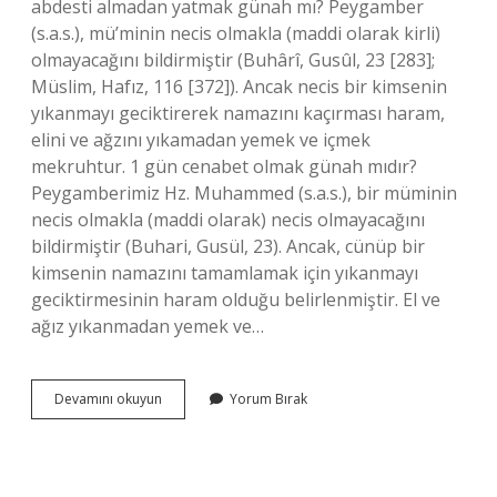
abdesti almadan yatmak günah mı? Peygamber
(s.a.s.), mü’minin necis olmakla (maddi olarak kirli)
olmayacağını bildirmiştir (Buhârî, Gusûl, 23 [283];
Müslim, Hafız, 116 [372]). Ancak necis bir kimsenin
yıkanmayı geciktirerek namazını kaçırması haram,
elini ve ağzını yıkamadan yemek ve içmek
mekruhtur. 1 gün cenabet olmak günah mıdır?
Peygamberimiz Hz. Muhammed (s.a.s.), bir müminin
necis olmakla (maddi olarak) necis olmayacağını
bildirmiştir (Buhari, Gusül, 23). Ancak, cünüp bir
kimsenin namazını tamamlamak için yıkanmayı
geciktirmesinin haram olduğu belirlenmiştir. El ve
ağız yıkanmadan yemek ve…
Gusül
Devamını okuyun
Yorum Bırak
Abdesti
Almadan
Uyursak
Ne