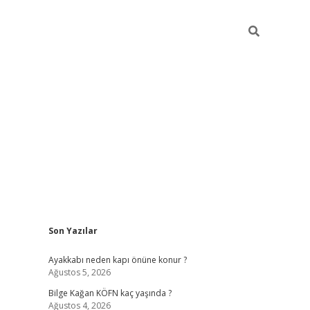
Sidebar
Son Yazılar
vdcasino
Ayakkabı neden kapı önüne konur ?
Ağustos 5, 2026
Bilge Kağan KÖFN kaç yaşında ?
Ağustos 4, 2026