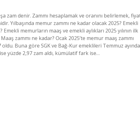
ışa zam denir. Zammı hesaplamak ve oranını belirlemek, fiya
emidir. Yılbaşında memur zammı ne kadar olacak 2025? Emekli
Emekli memurların maaş ve emekli aylıkları 2025 yılının ilk
acak. Maaş zammı ne kadar? Ocak 2025’te memur maaş zammı
,97 oldu. Buna göre SGK ve Bağ-Kur emeklileri Temmuz ayında
ise yüzde 2,97 zam aldı, kümülatif fark ise…