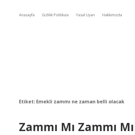
Anasayfa
Gizlilik Politikası
Yasal Uyarı
Hakkımızda
Etiket:
Emekli zammı ne zaman belli olacak
Zammı Mı Zammı Mı