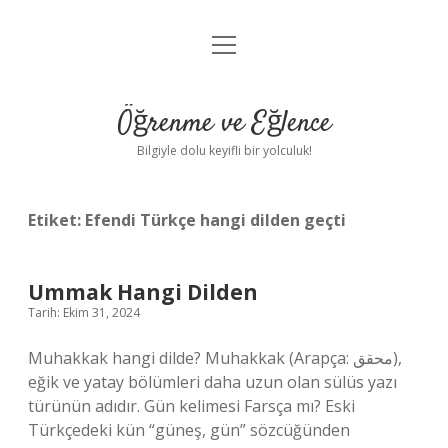
menüyü
Anasayfa
aç
Gizlilik Politikası
Öğrenme ve Eğlence
Yasal Uyarı
Bilgiyle dolu keyifli bir yolculuk!
Hakkımızda
Etiket:
Efendi Türkçe hangi dilden geçti
Ummak Hangi Dilden
Tarih: Ekim 31, 2024
Muhakkak hangi dilde? Muhakkak (Arapça: محقق),
eğik ve yatay bölümleri daha uzun olan sülüs yazı
türünün adıdır. Gün kelimesi Farsça mı? Eski
Türkçedeki kün “güneş, gün” sözcüğünden