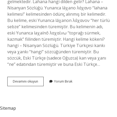
gelmektedir. Lahana hangi dilden gelir? Lahana –
Nisanyan Sözlüğü. Yunanca láχano λάχανο “lahana
kelimesi” kelimesinden ödünç alınmış bir kelimedir.
Bu kelime, eski Yunanca láχanon λάχανον “her türlü
sebze” kelimesinden türemiştir. Bu kelimenin adı,
eski Yunanca laχaínō λαχαίνω “toprağı sürmek,
kazmak” fiilinden türemiştir. Hangi kelime kökeni?
hangi – Nisanyan Sözlüğü. Türkiye Türkçesi kankı
veya χankı “hangi” sözcüğünden türemiştir. Bu
sözcük, Eski Türkçe (sadece Oğuzca) kan veya χanı
“ne” edatından türemiştir ve buna Eski Türkçe…
Ummak
Devamını okuyun
Yorum Bırak
Hangi
Dilden
Sitemap