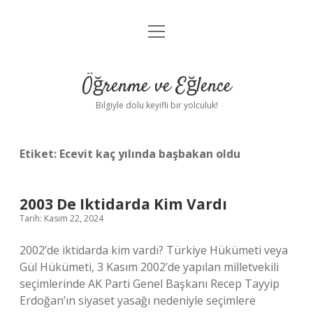
menüyü
Anasayfa
aç
Gizlilik Politikası
Öğrenme ve Eğlence
Yasal Uyarı
Bilgiyle dolu keyifli bir yolculuk!
Hakkımızda
Etiket:
Ecevit kaç yılında başbakan oldu
2003 De Iktidarda Kim Vardı
Tarih: Kasım 22, 2024
2002’de iktidarda kim vardı? Türkiye Hükümeti veya
Gül Hükümeti, 3 Kasım 2002’de yapılan milletvekili
seçimlerinde AK Parti Genel Başkanı Recep Tayyip
Erdoğan’ın siyaset yasağı nedeniyle seçimlere