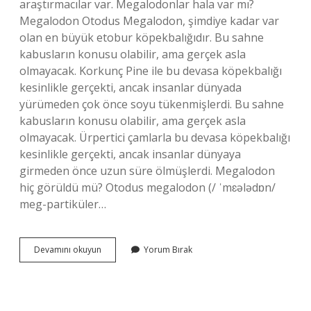
araştırmacılar var. Megalodonlar hala var mı?
Megalodon Otodus Megalodon, şimdiye kadar var
olan en büyük etobur köpekbalığıdır. Bu sahne
kabusların konusu olabilir, ama gerçek asla
olmayacak. Korkunç Pine ile bu devasa köpekbalığı
kesinlikle gerçekti, ancak insanlar dünyada
yürümeden çok önce soyu tükenmişlerdi. Bu sahne
kabusların konusu olabilir, ama gerçek asla
olmayacak. Ürpertici çamlarla bu devasa köpekbalığı
kesinlikle gerçekti, ancak insanlar dünyaya
girmeden önce uzun süre ölmüşlerdi. Megalodon
hiç görüldü mü? Otodus megalodon (/ ˈmɛələdɒn/
meg-partiküler…
Türkiyede
Devamını okuyun
Yorum Bırak
Megalodon
Var
Mı