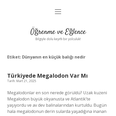
menüyü
Anasayfa
aç
Gizlilik Politikası
Öğrenme ve Eğlence
Yasal Uyarı
Bilgiyle dolu keyifli bir yolculuk!
Hakkımızda
Etiket:
Dünyanın en küçük balığı nedir
Türkiyede Megalodon Var Mı
Tarih: Mart 21, 2025
Megalodonlar en son nerede görüldü? Uzak kuzeni
Megalodon büyük okyanusta ve Atlantik’te
yaşıyordu ve av dev balinalarından kurtuldu. Bugün
hala megalodonun derin sularda yaşadığına inanan