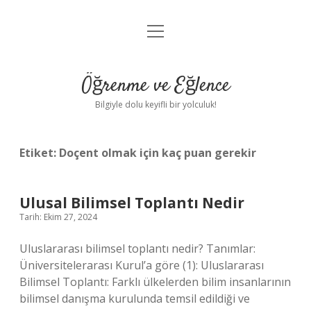
menüyü
Anasayfa
aç
Gizlilik Politikası
Öğrenme ve Eğlence
Yasal Uyarı
Bilgiyle dolu keyifli bir yolculuk!
Hakkımızda
Etiket:
Doçent olmak için kaç puan gerekir
Ulusal Bilimsel Toplantı Nedir
Tarih: Ekim 27, 2024
Uluslararası bilimsel toplantı nedir? Tanımlar:
Üniversitelerarası Kurul’a göre (1): Uluslararası
Bilimsel Toplantı: Farklı ülkelerden bilim insanlarının
bilimsel danışma kurulunda temsil edildiği ve