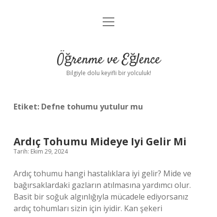
menüyü
Anasayfa
aç
Gizlilik Politikası
Öğrenme ve Eğlence
Yasal Uyarı
Bilgiyle dolu keyifli bir yolculuk!
Hakkımızda
Etiket:
Defne tohumu yutulur mu
Ardıç Tohumu Mideye Iyi Gelir Mi
Tarih: Ekim 29, 2024
Ardıç tohumu hangi hastalıklara iyi gelir? Mide ve
bağırsaklardaki gazların atılmasına yardımcı olur.
Basit bir soğuk algınlığıyla mücadele ediyorsanız
ardıç tohumları sizin için iyidir. Kan şekeri